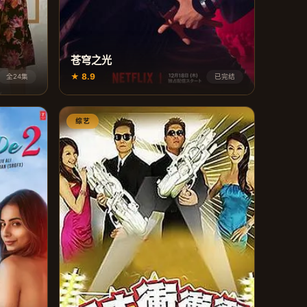
苍穹之光
★ 8.9
全24集
已完结
综艺