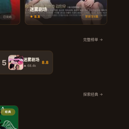
迷雾剧场
★ 8.8
更新至6集
已完结
完整榜单 →
迷雾剧场
5
8.8
🔥 68.4k
探索经典 →
经典