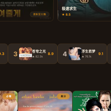
极速求生
★ 8.5
更新至22集
苍穹之光
浮生若梦
3
4
9.3
8.9
9.1
🔥 82.5k
🔥 76.1k
必看
高分