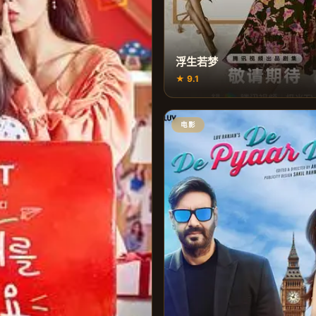
浮生若梦
★ 9.1
电影