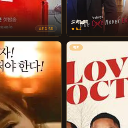
深海回响
★ 8.4
更新至16集
电影