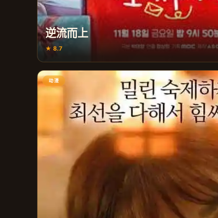
逆流而上
★ 8.7
动漫