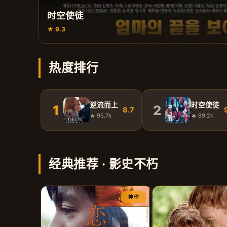
时空使徒
★ 9.3
热度排行
逆流而上
时空使徒
1
2
8.7
🔥 95.7k
🔥 89.2k
经典推荐 · 影史不朽
神作