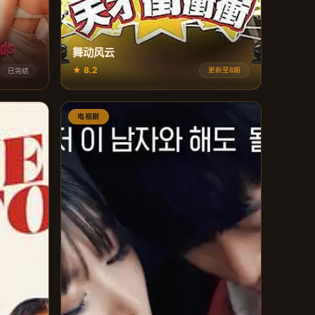
舞动风云
★ 8.2
更新至8期
已完结
电视剧